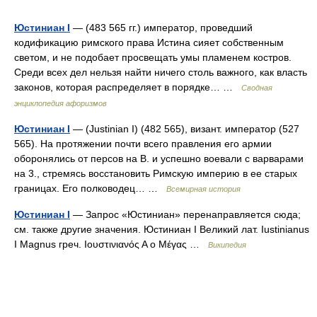
Юстиниан I
— (483 565 гг.) император, проведший
кодификацию римского права Истина сияет собственным
светом, и не подобает просвещать умы пламенем костров.
Среди всех дел нельзя найти ничего столь важного, как власть
законов, которая распределяет в порядке… …
Сводная
энциклопедия афоризмов
Юстиниан I
— (Justinian I) (482 565), визант. император (527
565). На протяжении почти всего правления его армии
оборонялись от персов на В. и успешно воевали с варварами
на 3., стремясь восстановить Римскую империю в ее старых
границах. Его полководец… …
Всемирная история
Юстиниан I
— Запрос «Юстиниан» перенаправляется сюда;
см. также другие значения. Юстиниан I Великий лат. Iustinianus
I Magnus греч. Ιουστινιανός Α ο Μέγας …
Википедия