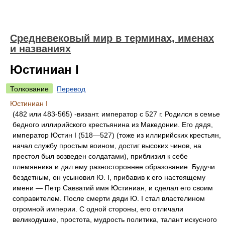
Средневековый мир в терминах, именах
и названиях
Юстиниан I
Толкование
Перевод
Юстиниан I
(482 или 483-565) -визант. император с 527 г. Родился в семье
бедного иллирийского крестьянина из Македонии. Его дядя,
император Юстин I (518—527) (тоже из иллирийских крестьян,
начал службу простым воином, достиг высоких чинов, на
престол был возведен солдатами), приблизил к себе
племянника и дал ему разностороннее образование. Будучи
бездетным, он усыновил Ю. I, прибавив к его настоящему
имени — Петр Савватий имя Юстиниан, и сделал его своим
соправителем. После смерти дяди Ю. I стал властелином
огромной империи. С одной стороны, его отличали
великодушие, простота, мудрость политика, талант искусного