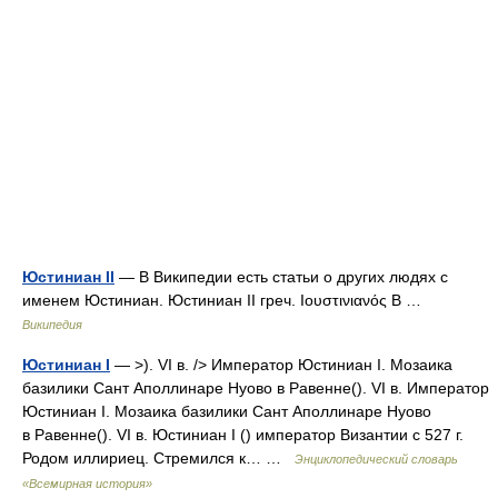
Юстиниан II
— В Википедии есть статьи о других людях с
именем Юстиниан. Юстиниан II греч. Ιουστινιανός Β …
Википедия
Юстиниан I
— >). VI в. /> Император Юстиниан I. Мозаика
базилики Сант Аполлинаре Нуово в Равенне(). VI в. Император
Юстиниан I. Мозаика базилики Сант Аполлинаре Нуово
в Равенне(). VI в. Юстиниан I () император Византии с 527 г.
Родом иллириец. Стремился к… …
Энциклопедический словарь
«Всемирная история»