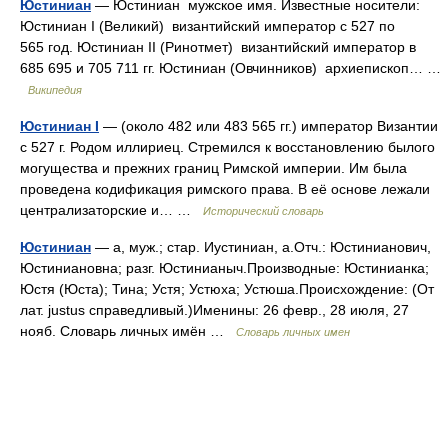
Юстиниан
— Юстиниан мужское имя. Известные носители:
Юстиниан I (Великий) византийский император с 527 по
565 год. Юстиниан II (Ринотмет) византийский император в
685 695 и 705 711 гг. Юстиниан (Овчинников) архиепископ… …
Википедия
Юстиниан I
— (около 482 или 483 565 гг.) император Византии
с 527 г. Родом иллириец. Стремился к восстановлению былого
могущества и прежних границ Римской империи. Им была
проведена кодификация римского права. В её основе лежали
централизаторские и… …
Исторический словарь
Юстиниан
— а, муж.; стар. Иустиниан, а.Отч.: Юстинианович,
Юстиниановна; разг. Юстинианыч.Производные: Юстинианка;
Юстя (Юста); Тина; Устя; Устюха; Устюша.Происхождение: (От
лат. justus справедливый.)Именины: 26 февр., 28 июля, 27
нояб. Словарь личных имён …
Словарь личных имен