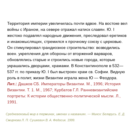
Территория империи увеличилась почти вдвое. На востоке вел
войны с Ираном, на севере отражал натиск славян. Ю. I
жестоко подавлял народные движения, преследовал еретиков
и инакомыслящих, стремился к прочному союзу с церковью.
Он стимулировал грандиозное строительство: возводились
воен. укрепления для обороны от вторжений варваров,
обновлялись старые и строились новые города, которые
украшались дворцами, храмами. В Константинополе в 532—
537 гг. по приказу Ю. I был выстроен храм св. Софии. Видную
роль в полит, жизни Византии играла жена Ю — Феодора.
Лит.:
Дашков СБ. Императоры Византии. М., 1996; История
Византии. Т. 1. М., 1967; Курбатов Г.Л. Ранневизантийские
портреты: К истории общественно-политической мысли. Л.,
1991.
Средневековый мир в терминах, именах и названиях. — Минск: Беларусь
.
Е. Д.
Смирнова Л. П. Сушкевич В. А. Федосик
.
1999
.