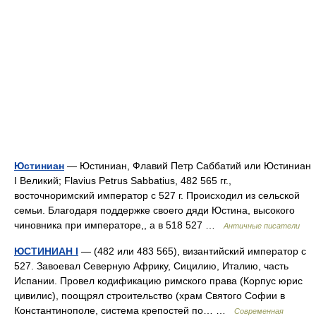
Юстиниан
— Юстиниан, Флавий Петр Саббатий или Юстиниан
I Великий; Flavius Petrus Sabbatius, 482 565 гг.,
восточноримский император с 527 г. Происходил из сельской
семьи. Благодаря поддержке своего дяди Юстина, высокого
чиновника при императоре,, а в 518 527 …
Античные писатели
ЮСТИНИАН I
— (482 или 483 565), византийский император с
527. Завоевал Северную Африку, Сицилию, Италию, часть
Испании. Провел кодификацию римского права (Корпус юрис
цивилис), поощрял строительство (храм Святого Софии в
Константинополе, система крепостей по… …
Современная